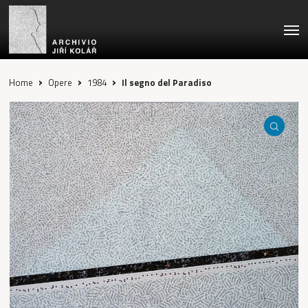
Skip
Men
to
main
content
›
›
›
Home
Opere
1984
Il segno del Paradiso